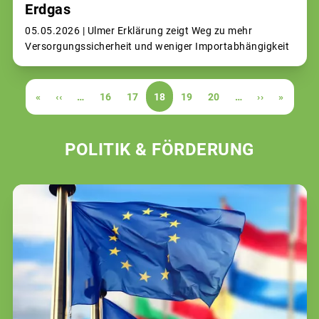
Erdgas
05.05.2026 |
Ulmer Erklärung zeigt Weg zu mehr
Versorgungssicherheit und weniger Importabhängigkeit
Seitennummerierung
Erste
«
Vorherige
‹‹
…
Page
16
Page
17
Aktuelle
18
Page
19
Page
20
…
Nächste
››
Letzte
»
Seite
Seite
Seite
Seite
Seite
POLITIK & FÖRDERUNG