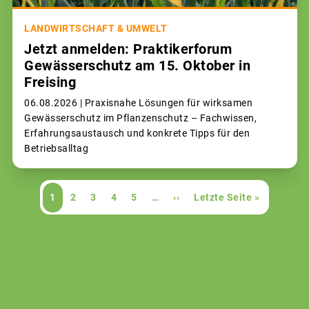
LANDWIRTSCHAFT & UMWELT
Jetzt anmelden: Praktikerforum
Gewässerschutz am 15. Oktober in
Freising
06.08.2026 |
Praxisnahe Lösungen für wirksamen
Gewässerschutz im Pflanzenschutz – Fachwissen,
Erfahrungsaustausch und konkrete Tipps für den
Betriebsalltag
Seitennummerierung
Aktuelle
1
Page
2
Page
3
Page
4
Page
5
…
Nächste
››
Letzte
Letzte Seite »
Seite
Seite
Seite