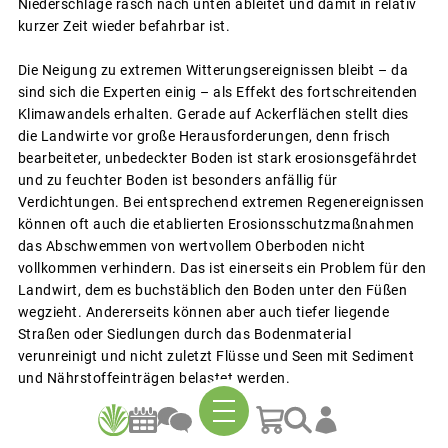
Niederschläge rasch nach unten ableitet und damit in relativ
kurzer Zeit wieder befahrbar ist.
Die Neigung zu extremen Witterungsereignissen bleibt – da
sind sich die Experten einig – als Effekt des fortschreitenden
Klimawandels erhalten. Gerade auf Ackerflächen stellt dies
die Landwirte vor große Herausforderungen, denn frisch
bearbeiteter, unbedeckter Boden ist stark erosionsgefährdet
und zu feuchter Boden ist besonders anfällig für
Verdichtungen. Bei entsprechend extremen Regenereignissen
können oft auch die etablierten Erosionsschutzmaßnahmen
das Abschwemmen von wertvollem Oberboden nicht
vollkommen verhindern. Das ist einerseits ein Problem für den
Landwirt, dem es buchstäblich den Boden unter den Füßen
wegzieht. Andererseits können aber auch tiefer liegende
Straßen oder Siedlungen durch das Bodenmaterial
verunreinigt und nicht zuletzt Flüsse und Seen mit Sediment
und Nährstoffeinträgen belastet werden.
Die Lösung lässt sich beileibe nicht einfach aus dem Ärmel
schütteln. Entscheidend ist, dass alle Betroffenen an einem