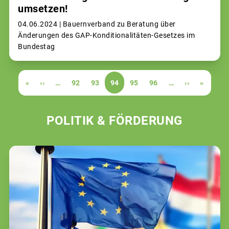
umsetzen!
04.06.2024 |
Bauernverband zu Beratung über
Änderungen des GAP-Konditionalitäten-Gesetzes im
Bundestag
Seitennummerierung
Erste
«
Vorherige
‹‹
…
Page
92
Page
93
Aktuelle
94
Page
95
Page
96
…
Nächste
››
Letzte
»
Seite
Seite
Seite
Seite
Seite
POLITIK & FÖRDERUNG