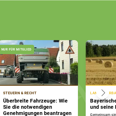
NUR FÜR MITGLIED
STEUERN & RECHT
LAND & VERB
Überbreite Fahrzeuge: Wie
Bayerisch
Sie die notwendigen
und seine 
Genehmigungen beantragen
Gemeinsam sind