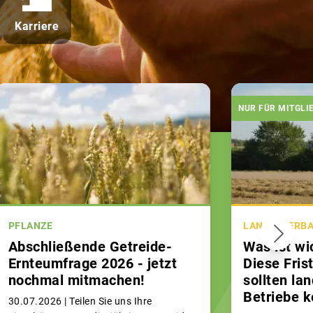
Karriere
NUR FÜR MITGLI
PFLANZE
LAND & VERB
Abschließende Getreide-
Was ist wi
Ernteumfrage 2026 - jetzt
Diese Fris
nochmal mitmachen!
sollten la
Betriebe 
30.07.2026 |
Teilen Sie uns Ihre