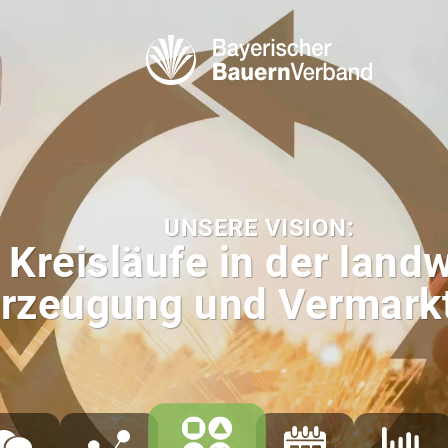
UNSERE VISION:
 Kreisläufe in der land
rzeugung und Vermark