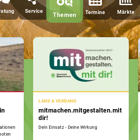
ratung
Service
Märkte
Termine
Themen
LAND & VERBAND
in
mitmachen.mitgestalten.mit
dir!
ationen
Dein Einsatz - Deine Wirkung
boten