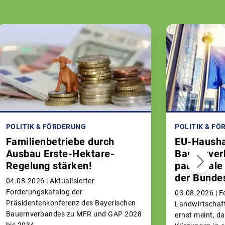
POLITIK & FÖRDERUNG
POLITIK & F
Familienbetriebe durch
EU-Hausha
Ausbau Erste-Hektare-
Bauernverb
Regelung stärken!
pauschale
der Bunde
04.08.2026 |
Aktualisierter
Forderungskatalog der
03.08.2026 |
F
Präsidentenkonferenz des Bayerischen
Landwirtschaft
Bauernverbandes zu MFR und GAP 2028
ernst meint, d