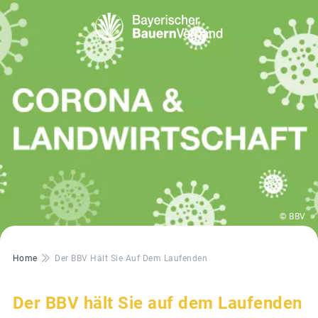
© BBV
Pfadnavigation
Home
Der BBV Hält Sie Auf Dem Laufenden
Der BBV hält Sie auf dem Laufenden