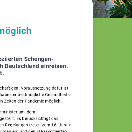
möglich
oziierten Schengen-
h Deutschland einreisen.
t.
chäftigen. Voraussetzung dafür ist
r habe der bestmögliche Gesundheits-
n in Zeiten der Pandemie möglich.
nministerium, dem
stellt. Es berücksichtigt das
en Regelungen treten zum 16. Juni in
 Rumänien) und den EU-assoziierten