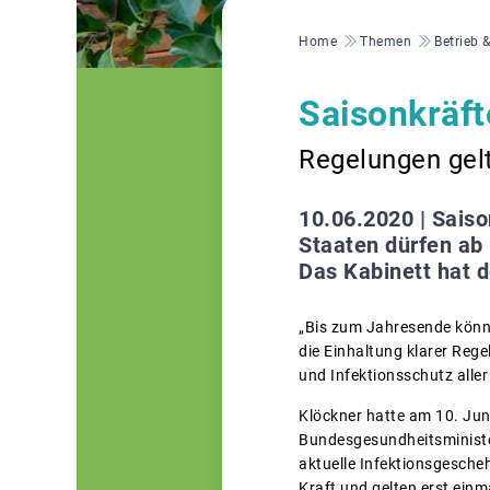
Pfadnavigation
Home
Themen
Betrieb 
Saisonkräft
Regelungen gelt
10.06.2020 |
Saiso
Staaten dürfen ab
Das Kabinett hat 
„Bis zum Jahresende könn
die Einhaltung klarer Rege
und Infektionsschutz aller
Klöckner hatte am 10. Ju
Bundesgesundheitsminister
aktuelle Infektionsgesche
Kraft und gelten erst ein