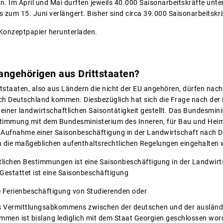
n. Im April und Mai durften jeweils 40.000 Saisonarbeitskräfte unte
 zum 15. Juni verlängert. Bisher sind circa 39.000 Saisonarbeitskrä
Konzeptpapier herunterladen.
angehörigen aus Drittstaaten?
tstaaten, also aus Ländern die nicht der EU angehören, dürfen nach 
h Deutschland kommen. Diesbezüglich hat sich die Frage nach der 
einer landwirtschaftlichen Saisontätigkeit gestellt. Das Bundesmin
timmung mit dem Bundesministerium des Inneren, für Bau und Heimat
 Aufnahme einer Saisonbeschäftigung in der Landwirtschaft nach De
n die maßgeblichen aufenthaltsrechtlichen Regelungen eingehalten
lichen Bestimmungen ist eine Saisonbeschäftigung in der Landwirts
estattet ist eine Saisonbeschäftigung
e Ferienbeschäftigung von Studierenden oder
es Vermittlungsabkommens zwischen der deutschen und der ausländi
men ist bislang lediglich mit dem Staat Georgien geschlossen wor