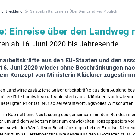
& Entwicklung
Saisonkräfte: Einreise Über Den Landweg Möglich
e: Einreise über den Landweg 
en ab 16. Juni 2020 bis Jahresende
narbeitskräfte aus den EU-Staaten und den ass
 16. Juni 2020 wieder ohne Beschränkungen nac
dem Konzept von Ministerin Klöckner zugestimm
en Landwirte zusätzliche Saisonarbeitskräfte aus dem Ausland bes
ln“, erklärte Landwirtschaftsministerin Julia Klöckner. Nach wie vo
 Beteiligten Priorität. Nur so sei verantwortungsvolles Wirtschafte
ni im Kabinett eine Neufassung des gemeinsam mit dem Bundesinne
ium und dem Arbeitsministerium entwickelten Konzeptpapiers vorge
hen sowie den Wegfall von Beschränkungen bei der Einreise. Die neu
mal bis zum 31. Dezember für Einreisende aus den EU-Staaten (z. B.