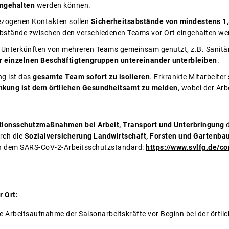
ngehalten
werden können.
bezogenen Kontakten sollen
Sicherheitsabstände von mindestens 1
Abstände zwischen den verschiedenen Teams vor Ort eingehalten we
 Unterkünften von mehreren Teams gemeinsam genutzt, z.B. Sanitär
r einzelnen Beschäftigtengruppen untereinander unterbleiben
.
ng ist das
gesamte Team sofort zu isolieren
. Erkrankte Mitarbeiter
ankung ist dem örtlichen Gesundheitsamt zu melden
, wobei der Arb
ktionsschutzmaßnahmen bei Arbeit, Transport und Unterbringung
d
urch die
Sozialversicherung Landwirtschaft, Forsten und Gartenba
ch dem SARS-CoV-2-Arbeitsschutzstandard:
https://www.svlfg.de/co
 Ort:
ie Arbeitsaufnahme der Saisonarbeitskräfte vor Beginn bei der örtl