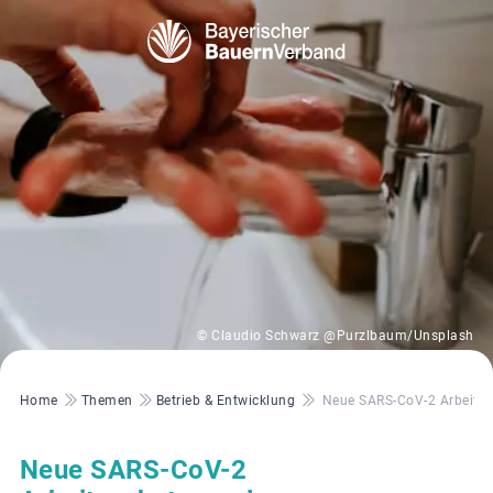
© Claudio Schwarz @Purzlbaum/Unsplash
Pfadnavigation
Home
Themen
Betrieb & Entwicklung
Neue SARS-CoV-2 Arbeitss
Neue SARS-CoV-2