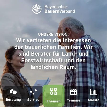
Bayerischer Bauern Verband - BBV
UNSERE VISION:
Wir vertreten die Interessen
der bäuerlichen Familien. Wir
sind Berater für Land- und
Forstwirtschaft und den
ländlichen Raum.
Beratung
Service
Märkte
Termine
Themen