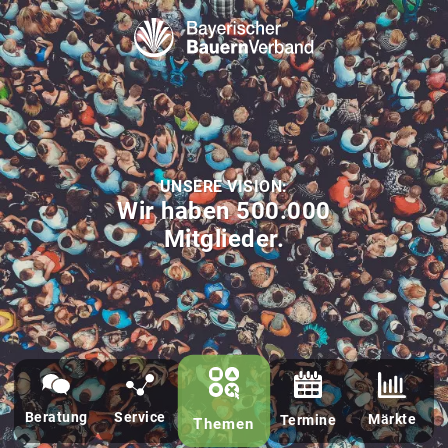
Bayerischer Bauern Verband - BBV
UNSERE VISION:
Wir haben 500.000
Mitglieder.
Beratung
Service
Märkte
Termine
Themen