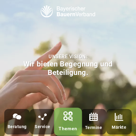
Bayerischer Bauern Verband - BBV
UNSERE VISION:
Wir bieten Begegnung und
Beteiligung.
Beratung
Service
Märkte
Termine
Themen