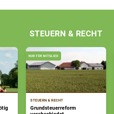
STEUERN & RECHT
NUR FÜR MITGLIED
STEUERN & RECHT
ötig
Grundsteuerreform
verabschiedet