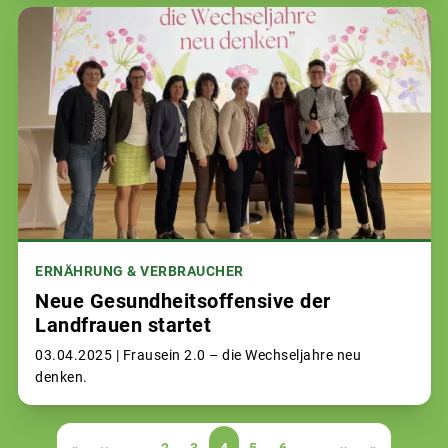
ERNÄHRUNG & VERBRAUCHER
Neue Gesundheitsoffensive der
Landfrauen startet
03.04.2025 |
Frausein 2.0 – die Wechseljahre neu
denken.
Seitennummerierung
Erste
«
Vorherige
‹‹
…
Page
2
Page
3
Aktuelle
4
Page
5
Page
6
…
Nächste
››
Letzte
»