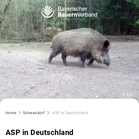
© BBV
Pfadnavigation
Home
Schwandorf
ASP In Deutschland
ASP in Deutschland