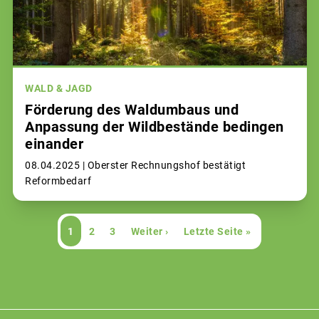
WALD & JAGD
Förderung des Waldumbaus und
Anpassung der Wildbestände bedingen
einander
08.04.2025 |
Oberster Rechnungshof bestätigt
Reformbedarf
Seitennummerierung
Aktuelle
1
Page
2
Page
3
Nächste
Weiter ›
Letzte
Letzte Seite »
Seite
Seite
Seite