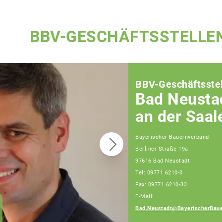
BBV-GESCHÄFTSSTELLE
BBV-Geschäftsstel
Bad Neusta
an der Saal
Bayerischer Bauernverband
Berliner Straße 19a
97616 Bad Neustadt
Tel: 09771 6210-0
Fax: 09771 6210-33
E-Mail:
Andreas Weigand
Bad.Neustadt@BayerischerBaue
Fachberater