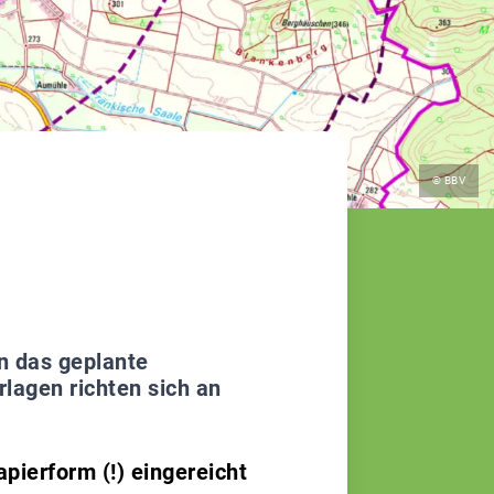
©
© BBV
n das geplante
lagen richten sich an
pierform (!) eingereicht