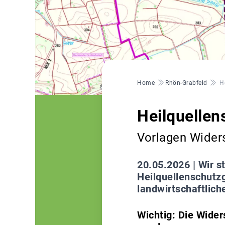
Pfadnavigation
Home
Rhön-Grabfeld
H
Heilquellen
Vorlagen Wider
20.05.2026 |
Wir s
Heilquellenschutzg
landwirtschaftlich
Wichtig: Die Wider