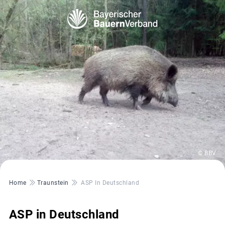
© BBV
Pfadnavigation
Home
Traunstein
ASP In Deutschland
ASP in Deutschland