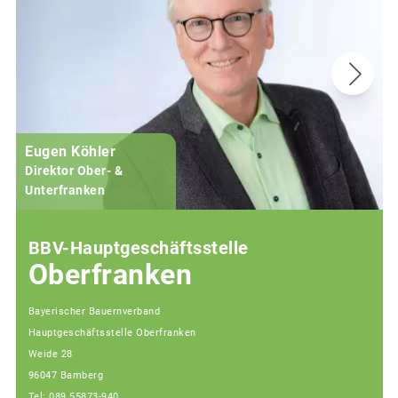
Eugen Köhler
Direktor Ober- &
Unterfranken
BBV-Hauptgeschäftsstelle
Oberfranken
Bayerischer Bauernverband
Hauptgeschäftsstelle Oberfranken
Weide 28
96047 Bamberg
Tel: 089 55873-940