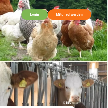
Login
Mitglied werden
© BBV