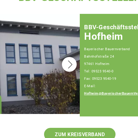
BBV-Geschäftsstel
Hofheim
Bayerischer Bauernverband
Bahnhofstraße 24
97461 Hofheim
Tel: 09523 9540-0
Fax: 09523 9540-19
E-Mail:
Hofheim@BayerischerBauernVe
Klaus Pieroth
Geschäftsführer
ZUM KREISVERBAND