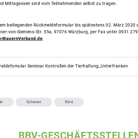
nd Mittagessen sind vom Teilnehmenden selbst zu tragen.
 dem beiliegenden Rückmeldeformular bis spätestens 02. März 2020 v
ner-von-Siemens-Str. 55a, 97076 Würzburg, per Fax unter 0931 279
erBauernVerband.de
.
eldefomular Seminar Kontrollen der Tierhaltung_Unterfranken
el
Schwein
Rind
BBV-GESCHÄFTSSTELLE