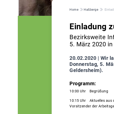
Pfadnavigation
Home
Haßberge
Einlad
Einladung z
Bezirksweite In
5. März 2020 i
20.02.2020 |
Wir l
Donnerstag, 5. Mä
Geldersheim).
Programm:
10:00 Uhr Begrüßung
10:15 Uhr Aktuelles aus 
Vorsitzender der Arbeitsg