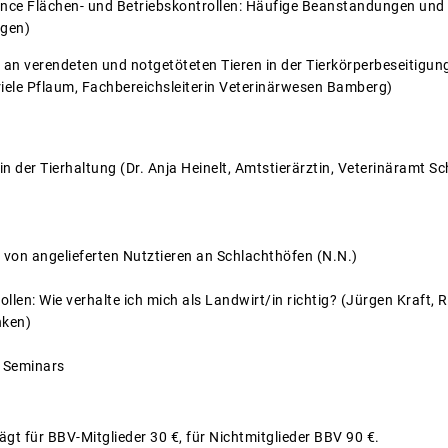
ce Flächen- und Betriebskontrollen: Häufige Beanstandungen und 
ngen)
 an verendeten und notgetöteten Tieren in der Tierkörperbeseitigu
riele Pflaum, Fachbereichsleiterin Veterinärwesen Bamberg)
 der Tierhaltung (Dr. Anja Heinelt, Amtstierärztin, Veterinäramt S
 von angelieferten Nutztieren an Schlachthöfen (N.N.)
len: Wie verhalte ich mich als Landwirt/in richtig? (Jürgen Kraft,
nken)
 Seminars
gt für BBV-Mitglieder 30 €, für Nichtmitglieder BBV 90 €.