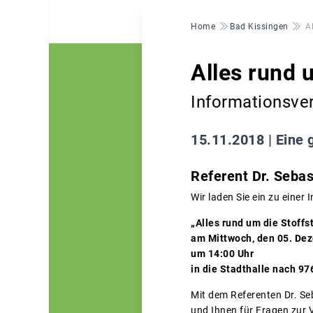
Pfadnavigation
Home
Bad Kissingen
A
Alles rund 
Informationsve
15.11.2018 |
Eine 
Referent Dr. Seba
Wir laden Sie ein zu einer
„Alles rund um die Stoffs
am Mittwoch, den 05. De
um 14:00 Uhr
in die Stadthalle nach 9
Mit dem Referenten Dr. Se
und Ihnen für Fragen zur 