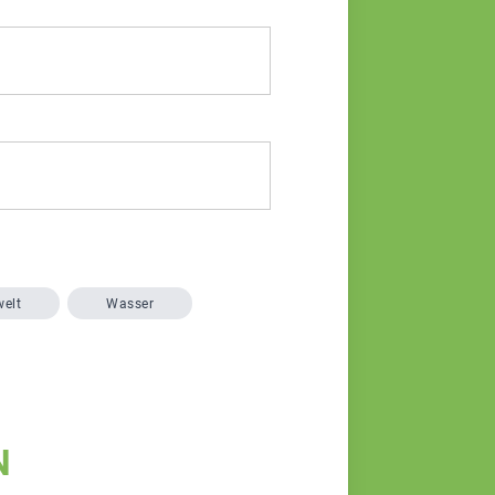
elt
Wasser
N