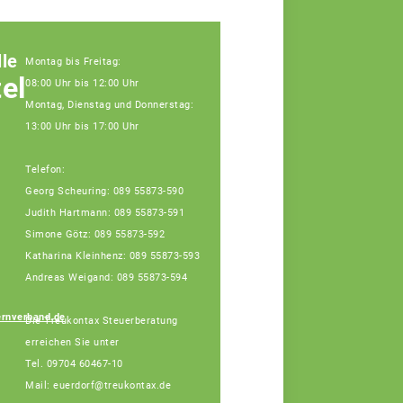
le
Montag bis Freitag:
elle
08:00 Uhr bis 12:00 Uhr
Montag, Dienstag und Donnerstag:
13:00 Uhr bis 17:00 Uhr
Telefon:
Georg Scheuring: 089 55873-590
Katharina Kleinhenz
Judith Hartmann: 089 55873-591
Teamassistentin
Simone Götz: 089 55873-592
(Montag vorm.,
Dienstag vorm.,
Katharina Kleinhenz: 089 55873-593
Donnerstag, Freitag
Andreas Weigand: 089 55873-594
vorm.)
ernverband.de
Die Treukontax Steuerberatung
erreichen Sie unter
Tel. 09704 60467-10
Mail: euerdorf@treukontax.de