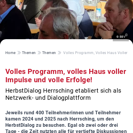
©
© BBV
Pfadnavigation
Home
Themen
Themen
Volles Programm, Volles Haus Voller Im
Volles Programm, volles Haus voller
Impulse und volle Erfolge!
HerbstDialog Herrsching etabliert sich als
Netzwerk- und Dialogplattform
Jeweils rund 400 Teilnehmerinnen und Teilnehmer
kamen 2024 und 2025 nach Herrsching, um den
HerbstDialog zu besuchen. Egal ob zwei oder drei
Tage - die Zeit nutzten alle für vertiefte Diskussionen