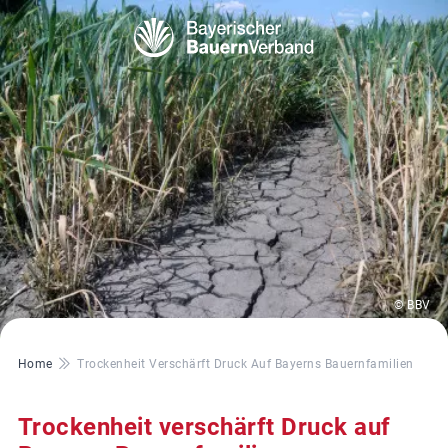
© BBV
Pfadnavigation
Home
Trockenheit Verschärft Druck Auf Bayerns Bauernfamilien
Trockenheit verschärft Druck auf