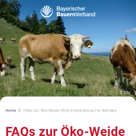
© BBV
Pfadnavigation
Home
FAQs Zur Öko-Weide Ohne Erleichterung Für Betriebe
FAQs zur Öko-Weide