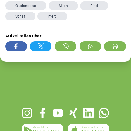
Ökolandbau
Milch
Rind
Schaf
Pferd
Artikel teilen über:
Footer
menu