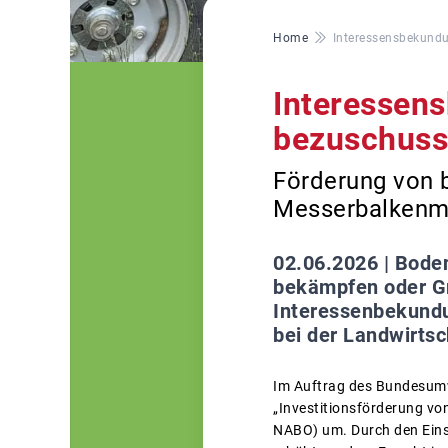
Pfadnavigation
Home
Interessensbekundu
Interessen
bezuschuss
Förderung von b
Messerbalkenmä
02.06.2026 |
Boden
bekämpfen oder Gr
Interessenbekundu
bei der Landwirtsc
Im Auftrag des Bundesumw
„Investitionsförderung vo
NABO) um. Durch den Einsa