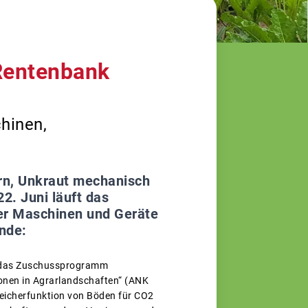
Rentenbank
chinen,
rn, Unkraut mechanisch
2. Juni läuft das
er Maschinen und Geräte
ünde:
t das Zuschussprogramm
onen in Agrarlandschaften“ (ANK
eicherfunktion von Böden für CO2