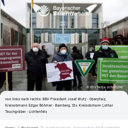
© dbv tanja schnitzler
von links nach rechts: BBV Präsident Josef Wutz - Oberpfalz,
Kreisobmann Edgar Böhmer - Bamberg, Stv. Kreisobmann Lothar
Teuchgräber - Lichtenfels
Pfadnavigation
Home
Wunsiedel
Insektenschutz: „Kooperation Statt Verbote!“