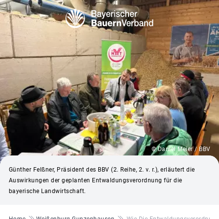
© Daniel Meier / BBV
Günther Felßner, Präsident des BBV (2. Reihe, 2. v. r.), erläutert die
Auswirkungen der geplanten Entwaldungsverordnung für die
bayerische Landwirtschaft.
Pfadnavigation
Home
Weißenburg-Gunzenhausen
Wie Die Entwaldungsverordnung