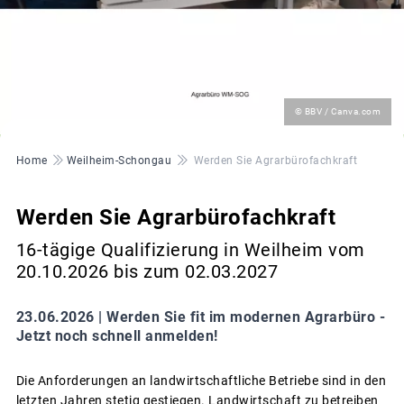
©
© BBV / Canva.com
Pfadnavigation
Home
Weilheim-Schongau
Werden Sie Agrarbürofachkraft
Werden Sie Agrarbürofachkraft
16-tägige Qualifizierung in Weilheim vom
20.10.2026 bis zum 02.03.2027
23.06.2026 |
Werden Sie fit im modernen Agrarbüro -
Jetzt noch schnell anmelden!
Die Anforderungen an landwirtschaftliche Betriebe sind in den
letzten Jahren stetig gestiegen. Landwirtschaft zu betreiben