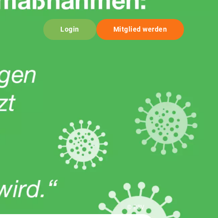
Login
Mitglied werden
© BBV