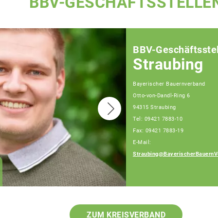
BBV-GESCHÄFTSSTELLE
BBV-Geschäftsstel
Straubing
Bayerischer Bauernverband
Otto-von-Dandl-Ring 6
94315 Straubing
Tel: 09421 7883-10
Fax: 09421 7883-19
E-Mail:
Straubing@BayerischerBauernV
Josef Hiergeist,
Fachberater
ZUM KREISVERBAND