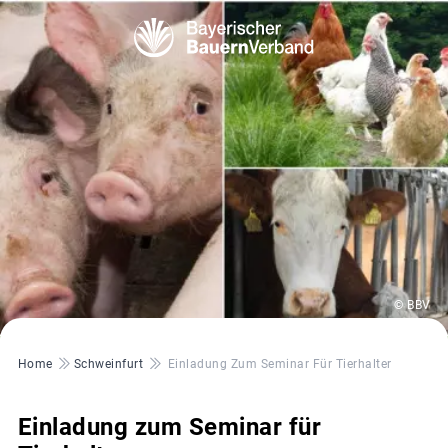
© BBV
Pfadnavigation
Home
Schweinfurt
Einladung Zum Seminar Für Tierhalter
Einladung zum Seminar für