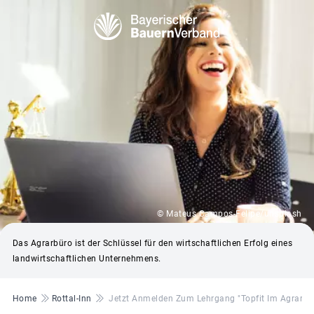
© Mateus Campos-Felipe/unsplash
Das Agrarbüro ist der Schlüssel für den wirtschaftlichen Erfolg eines
landwirtschaftlichen Unternehmens.
Pfadnavigation
Home
Rottal-Inn
Jetzt Anmelden Zum Lehrgang "Topfit Im Agrarbü