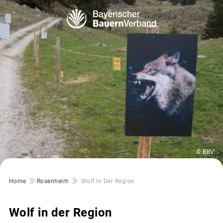
© BBV
Pfadnavigation
Home
Rosenheim
Wolf In Der Region
Wolf in der Region