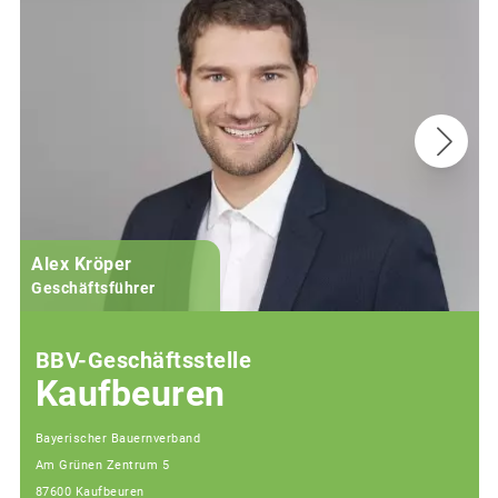
Alex Kröper
Geschäftsführer
BBV-Geschäftsstelle
Kaufbeuren
Bayerischer Bauernverband
Am Grünen Zentrum 5
87600 Kaufbeuren