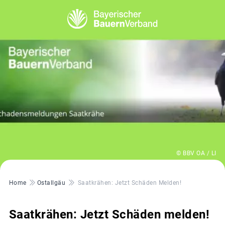
© BBV OA / LI
Pfadnavigation
Home
Ostallgäu
Saatkrähen: Jetzt Schäden Melden!
Saatkrähen: Jetzt Schäden melden!