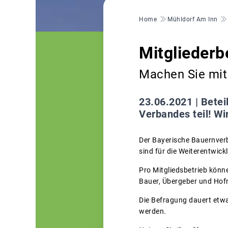
Pfadnavigation
Home
Mühldorf Am Inn
Mitglieder
Machen Sie mit
23.06.2021 |
Betei
Verbandes teil! Wi
Der Bayerische Bauernverb
sind für die Weiterentwick
Pro Mitgliedsbetrieb könn
Bauer, Übergeber und Hofn
Die Befragung dauert etwa
werden.