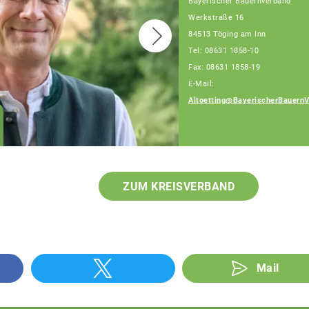
Bayerischer Bauernverband
Werkstraße 16
84513 Töging am Inn
Tel: 08631 1858-10
Fax: 08631 1858-19
E-Mail:
Altoetting@BayerischerBauernV
Julia Artmeier
Fachberaterin
ZUM KREISVERBAND
Mail