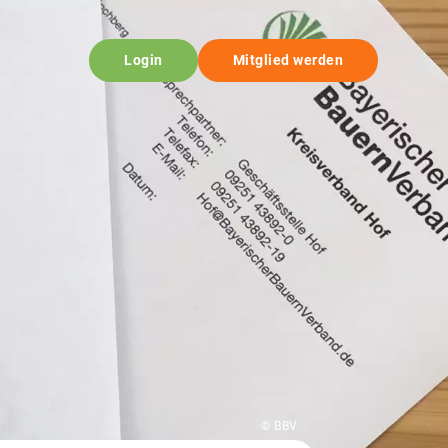
Login
Mitglied werden
© BBV