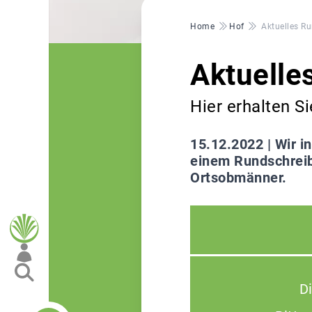
Pfadnavigation
Home
Hof
Aktuelles R
Aktuelle
Hier erhalten S
15.12.2022 |
Wir i
einem Rundschreib
Ortsobmänner.
D