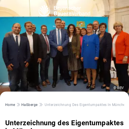
© BBV
Pfadnavigation
Home
Haßberge
Unterzeichnung Des Eigentumpaktes In München
Unterzeichnung des Eigentumpaktes