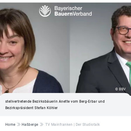
© BBV
stellvertretende Bezirksbäuerin Anette vom Berg-Erbar und
Bezirkspräsident Stefan Köhler
Pfadnavigation
Home
Haßberge
TV Mainfranken | Der Studiotalk