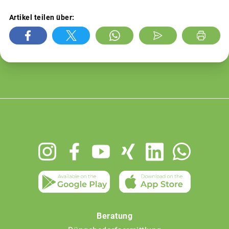
Artikel teilen über:
Footer
menu
Beratung