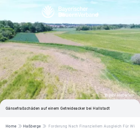
© BBV Heberlein
Gänsefraßschäden auf einem Getreideacker bei Hallstadt
Pfadnavigation
Home
Haßberge
Forderung Nach Finanziellem Ausgleich Für Wil