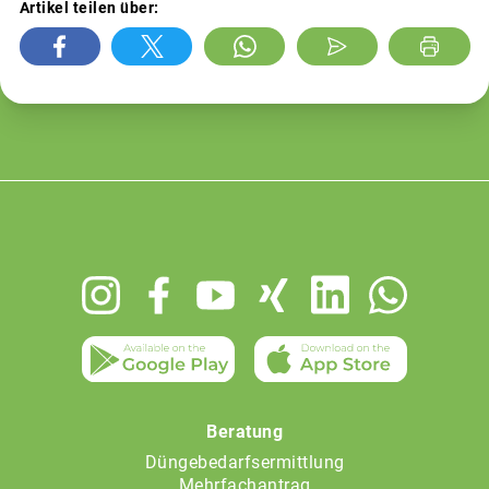
Artikel teilen über:
Footer
menu
Beratung
Düngebedarfsermittlung
Mehrfachantrag