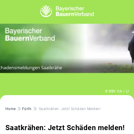
© BBV OA / LI
Pfadnavigation
Home
Fürth
Saatkrähen: Jetzt Schäden Melden!
Saatkrähen: Jetzt Schäden melden!