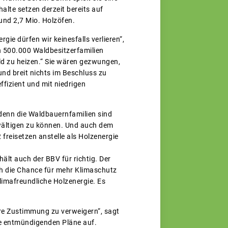
lte setzen derzeit bereits auf
nd 2,7 Mio. Holzöfen.
gie dürfen wir keinesfalls verlieren“,
 500.000 Waldbesitzerfamilien
ld zu heizen.“ Sie wären gezwungen,
und breit nichts im Beschluss zu
fizient und mit niedrigen
denn die Waldbauernfamilien sind
wältigen zu können. Und auch dem
reisetzen anstelle als Holzenergie
lt auch der BBV für richtig. Der
h die Chance für mehr Klimaschutz
limafreundliche Holzenergie. Es
re Zustimmung zu verweigern“, sagt
se entmündigenden Pläne auf.