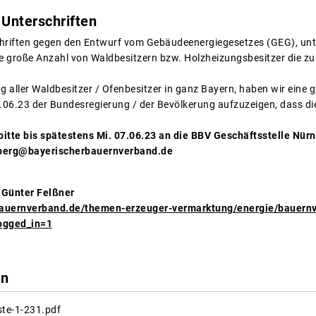
 Unterschriften
hriften gegen den Entwurf vom Gebäudeenergiegesetzes (GEG), unte
ne große Anzahl von Waldbesitzern bzw. Holzheizungsbesitzer die zu
g aller Waldbesitzer / Ofenbesitzer in ganz Bayern, haben wir eine 
6.23 der Bundesregierung / der Bevölkerung aufzuzeigen, dass di
 bitte bis spätestens Mi. 07.06.23 an die BBV Geschäftsstelle Nü
nberg@bayerischerbauernverband.de
 Günter Felßner
bauernverband.de/themen-erzeuger-vermarktung/energie/bauern
ogged_in=1
en
ste-1-231.pdf