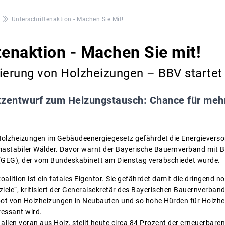
Unterschriftenaktion - Machen Sie Mit!
tenaktion - Machen Sie mit!
ierung von Holzheizungen – BBV startet 
zentwurf zum Heizungstausch: Chance für mehr
Holzheizungen im Gebäudeenergiegesetz gefährdet die Energieverso
stabiler Wälder. Davor warnt der Bayerische Bauernverband mit Bl
GEG), der vom Bundeskabinett am Dienstag verabschiedet wurde.
oalition ist ein fatales Eigentor. Sie gefährdet damit die dringen
ziele“, kritisiert der Generalsekretär des Bayerischen Bauernverba
rbot von Holzheizungen in Neubauten und so hohe Hürden für Holzh
ressant wird.
allen voran aus Holz, stellt heute circa 84 Prozent der erneuerbaren