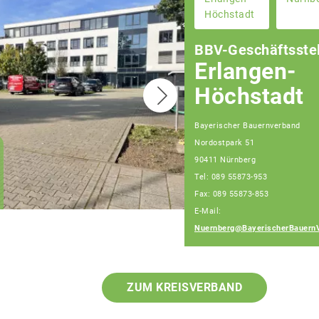
Höchstadt
BBV-Geschäftsstel
Erlangen-
Höchstadt
Bayerischer Bauernverband
Nordostpark 51
Christian Huber
90411 Nürnberg
Geschäftsführer
Tel: 089 55873-953
Geschäftsstelle
Nürnberg
Fax: 089 55873-853
E-Mail:
Nuernberg@BayerischerBauern
ZUM KREISVERBAND