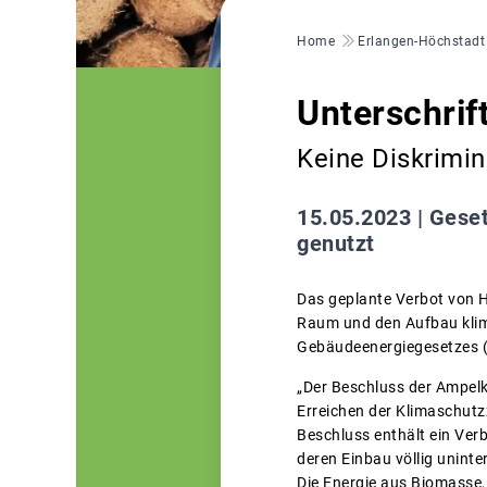
Pfadnavigation
Home
Erlangen-Höchstadt
Unterschrif
Keine Diskrimin
15.05.2023 |
Geset
genutzt
Das geplante Verbot von 
Raum und den Aufbau klima
Gebäudeenergiegesetzes (
„Der Beschluss der Ampelk
Erreichen der Klimaschutz
Beschluss enthält ein Ve
deren Einbau völlig uninte
Die Energie aus Biomasse, 