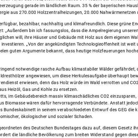
meerzeugung gerade im ländlichen Raum. 35 % der bayerischen Hausha
ergie aus 270.000 Holzzentralheizungen, 20.000 Nahwärmenetzen u
erfügbar, bezahlbar, nachhaltig und klimafreundlich. Diese grüne Ener
: „Außerdem bin ich fassungslos, dass die Ampelregierung unseren
öglichen will, ihre Häuser und Gebäude mit Holz aus dem eigenen Wa
 investieren. „Von der angekündigten Technologieoffenheit ist weit 
vielen guten Argumente bekannt, dass heutige Holzfeuerungen hochef
ringend notwendige rasche Aufbau klimastabiler Wälder gefährdet, 
aldresthölzer angewiesen, um diese Herkulesaufgabe überhaupt be
endienst erwiesen, denn das Holz würde im Wald verrotten und CO2 f
aus Heizöl, Gas und Kohle zu ersetzen.
tts, im Gebäudebereich massiv klimaschädliches CO2 einzusparen, hä
aus Biomasse wären dafür hervorragende Verbündete. Anstatt jedoc
das Bundeskabinett in seinem verabschiedeten Entwurf des GEG die k
omischer, ökologischer und sozialer Schaden.
bgeordneten des Deutschen Bundestages dazu auf, diesem Gesetz ih
ordert die ländliche Bevölkerung zum breiten Widerstand gegen die