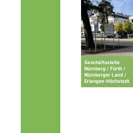
Geschäftsstelle
Nürnberg / Fürth /
Nürnberger Land /
Erlangen-Höchstadt