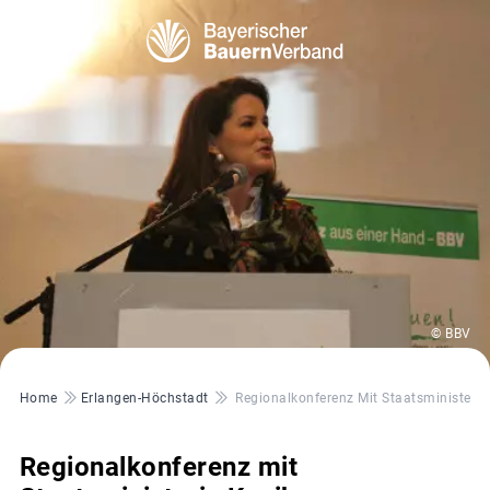
© BBV
Pfadnavigation
Home
Erlangen-Höchstadt
Regionalkonferenz Mit Staatsministerin
Regionalkonferenz mit