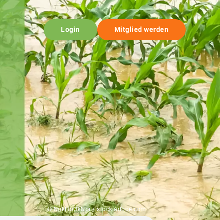
Login
Mitglied werden
© NokHoOkNoi / stock.adobe.com