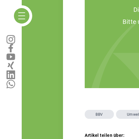
D
Bitte
BBV
Umwel
Artikel teilen über: