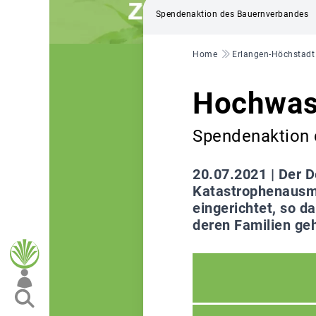
Spendenaktion des Bauernverbandes
Pfadnavigation
Home
Erlangen-Höchstadt
Hochwass
Spendenaktion 
20.07.2021 |
Der D
Katastrophenausm
eingerichtet, so d
deren Familien ge