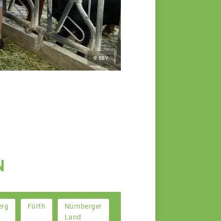
© BBV
N
erg
Fürth
Nürnberger
Land