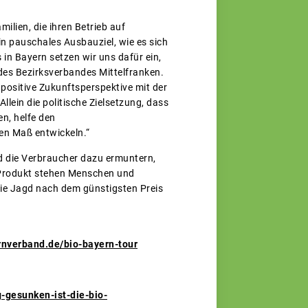
lien, die ihren Betrieb auf
in pauschales Ausbauziel, wie es sich
in Bayern setzen wir uns dafür ein,
 des Bezirksverbandes Mittelfranken.
positive Zukunftsperspektive mit der
llein die politische Zielsetzung, dass
n, helfe den
ren Maß entwickeln.“
nd die Verbraucher dazu ermuntern,
n Produkt stehen Menschen und
 die Jagd nach dem günstigsten Preis
rnverband.de/bio-bayern-tour
-gesunken-ist-die-bio-