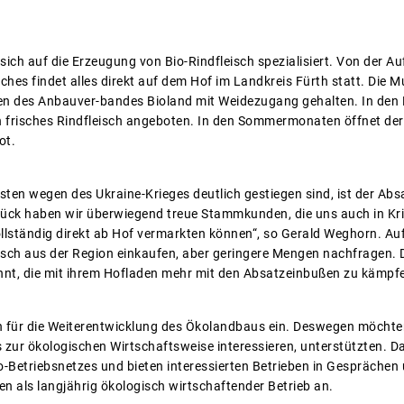
sich auf die Erzeugung von Bio-Rindfleisch spezialisiert. Von der Au
ches findet alles direkt auf dem Hof im Landkreis Fürth statt. Die
ien des Anbauver-bandes Bioland mit Weidezugang gehalten. In den
 frisches Rindfleisch angeboten. In den Sommermonaten öffnet der 
ot.
sten wegen des Ukraine-Krieges deutlich gestiegen sind, ist der Ab
ück haben wir überwiegend treue Stammkunden, die uns auch in Kri
llständig direkt ab Hof vermarkten können“, so Gerald Weghorn. Auf
isch aus der Region einkaufen, aber geringere Mengen nachfragen. D
nnt, die mit ihrem Hofladen mehr mit den Absatzeinbußen zu kämpf
h für die Weiterentwicklung des Ökolandbaus ein. Deswegen möchten 
s zur ökologischen Wirtschaftsweise interessieren, unterstützten. D
-Betriebsnetzes und bieten interessierten Betrieben in Gesprächen
gen als langjährig ökologisch wirtschaftender Betrieb an.