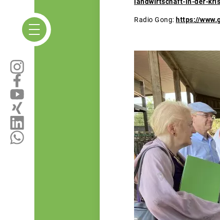
landwirtschaft-in-der-kri
Radio Gong:
https://www.