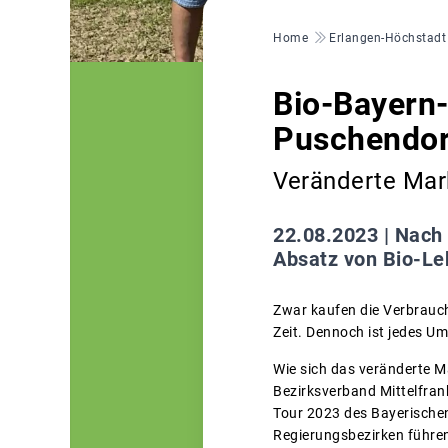
Pfadnavigation
Home
Erlangen-Höchstadt
Bio-Bayern-
Puschendor
Veränderte Mark
22.08.2023 |
Nach 
Absatz von Bio-Le
Zwar kaufen die Verbrauc
Zeit. Dennoch ist jedes U
Wie sich das veränderte M
Bezirksverband Mittelfrank
Tour 2023 des Bayerischen
Regierungsbezirken führen