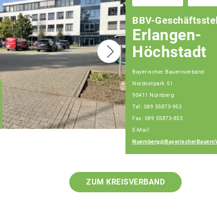
BBV-Geschäftsstel
Erlangen-
Höchstadt
Bayerischer Bauernverband
Nordostpark 51
Christian Huber
90411 Nürnberg
Geschäftsführer
Tel: 089 55873-953
Geschäftsstelle
Nürnberg
Fax: 089 55873-853
E-Mail:
Nuernberg@BayerischerBauern
ZUM KREISVERBAND