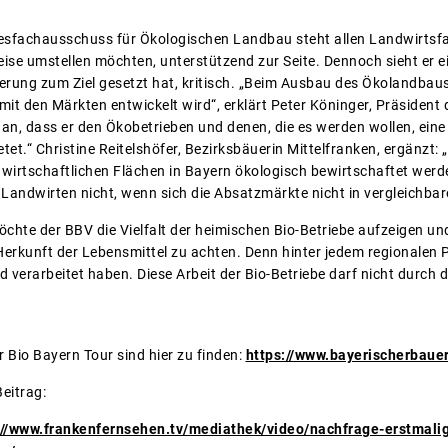
fachausschuss für Ökologischen Landbau steht allen Landwirtsfami
ise umstellen möchten, unterstützend zur Seite. Dennoch sieht er e
erung zum Ziel gesetzt hat, kritisch. „Beim Ausbau des Ökolandbaus 
it den Märkten entwickelt wird“, erklärt Peter Köninger, Präsident
an, dass er den Ökobetrieben und denen, die es werden wollen, eine 
t.“ Christine Reitelshöfer, Bezirksbäuerin Mittelfranken, ergänzt: „A
wirtschaftlichen Flächen in Bayern ökologisch bewirtschaftet werde
 Landwirten nicht, wenn sich die Absatzmärkte nicht in vergleichba
öchte der BBV die Vielfalt der heimischen Bio-Betriebe aufzeigen u
 Herkunft der Lebensmittel zu achten. Denn hinter jedem regionale
nd verarbeitet haben. Diese Arbeit der Bio-Betriebe darf nicht durch
r Bio Bayern Tour sind hier zu finden:
https://www.bayerischerbaue
eitrag:
://www.frankenfernsehen.tv/mediathek/video/nachfrage-erstmalig