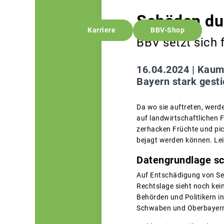
Schäden du
Karriere
BBV-Shop
BBV setzt sich 
16.04.2024 |
Kaum 
Bayern stark gest
Da wo sie auftreten, werd
auf landwirtschaftlichen F
zerhacken Früchte und pic
bejagt werden können. Lei
Datengrundlage s
Auf Entschädigung von Se
Rechtslage sieht noch kei
Behörden und Politikern i
Schwaben und Oberbayern n