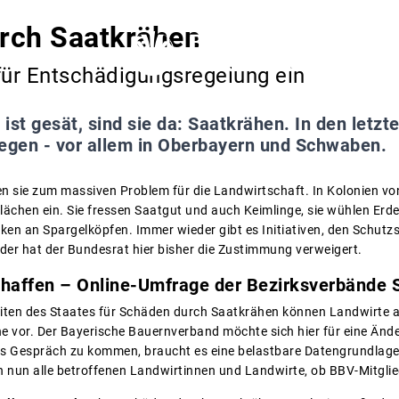
rch Saatkrähen
für Entschädigungsregelung ein
ist gesät, sind sie da: Saatkrähen. In den letzte
iegen - vor allem in Oberbayern und Schwaben.
en sie zum massiven Problem für die Landwirtschaft. In Kolonien von
lächen ein. Sie fressen Saatgut und auch Keimlinge, sie wühlen Erde 
ken an Spargelköpfen. Immer wieder gibt es Initiativen, den Schutzs
der hat der Bundesrat hier bisher die Zustimmung verweigert.
chaffen – Online-Umfrage der Bezirksverbände
iten des Staates für Schäden durch Saatkrähen können Landwirte a
ne vor. Der Bayerische Bauernverband möchte sich hier für eine Ände
ns Gespräch zu kommen, braucht es eine belastbare Datengrundlage.
un alle betroffenen Landwirtinnen und Landwirte, ob BBV-Mitglied