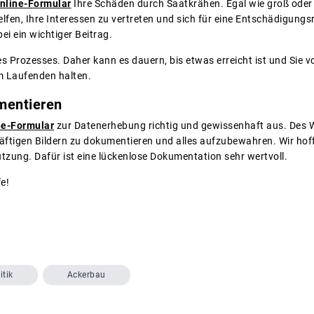
nline-Formular
Ihre Schäden durch Saatkrähen. Egal wie groß oder kl
elfen, Ihre Interessen zu vertreten und sich für eine Entschädigungs
i ein wichtiger Beitrag.
s Prozesses. Daher kann es dauern, bis etwas erreicht ist und Sie v
m Laufenden halten.
mentieren
ne-Formular
zur Datenerhebung richtig und gewissenhaft aus. Des We
äftigen Bildern zu dokumentieren und alles aufzubewahren. Wir ho
ützung. Dafür ist eine lückenlose Dokumentation sehr wertvoll.
fe!
itik
Ackerbau