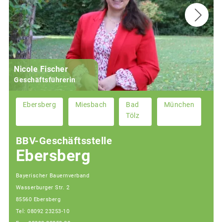
Nicole Fischer
Geschäftsführerin
Ebersberg
Miesbach
Bad
München
Tölz
BBV-Geschäftsstelle
Ebersberg
Bayerischer Bauernverband
Wasserburger Str. 2
85560 Ebersberg
Tel: 08092 23253-10