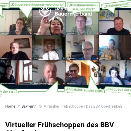
© BBV Bamberg
Pfadnavigation
Home
Bayreuth
Virtueller Frühschoppen Des BBV Oberfranken
Virtueller Frühschoppen des BBV