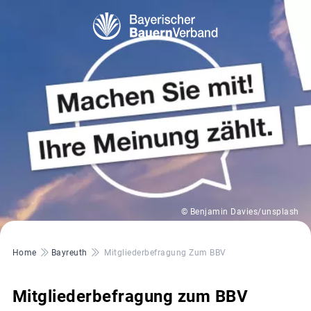
© Benjamin Davies/unsplash
Pfadnavigation
Home
Bayreuth
Mitgliederbefragung Zum BBV
Mitgliederbefragung zum BBV