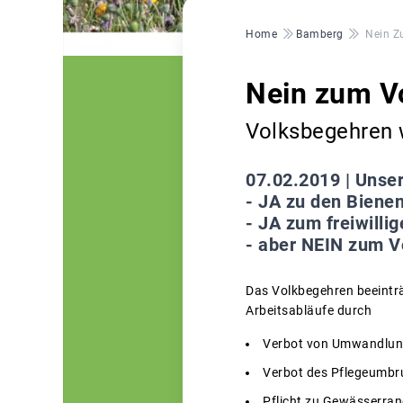
Pfadnavigation
Home
Bamberg
Nein Z
Nein zum V
Volksbegehren 
07.02.2019 |
Unser
- JA zu den Biene
- JA zum freiwilli
- aber NEIN zum 
Das Volkbegehren beeinträ
Arbeitsabläufe durch
Verbot von Umwandlun
Verbot des Pflegeumbr
Pflicht zu Gewässerran