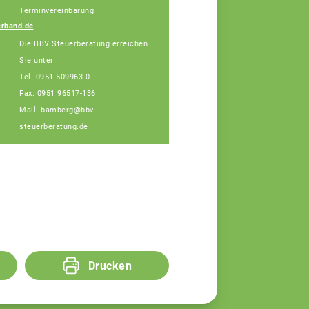
Tel: 089/55873-455
Terminvereinbarung
(Bürotage in Bamberg
rband.de
Mo. + Di.)
Die BBV Steuerberatung erreichen
Sie unter
Tel. 0951 509963-0
Fax. 0951 96517-136
Mail: bamberg@bbv-
steuerberatung.de
Drucken