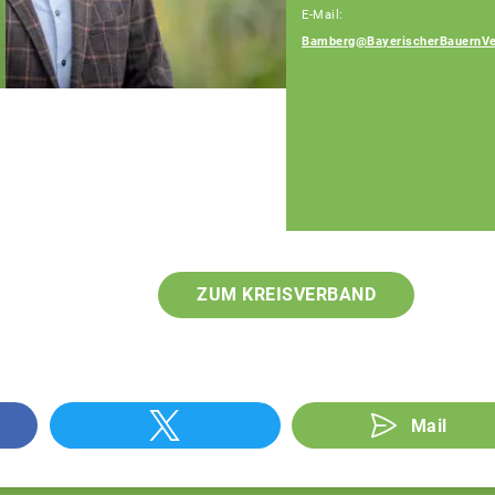
Fachberater,
E-Mail:
Tel: 089/55873-453
Bamberg@BayerischerBauernVe
(Bürotage Mo. - Fr.)
ZUM KREISVERBAND
Mail