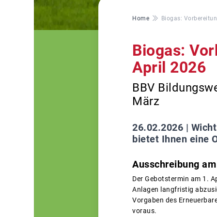
Pfadnavigation
Home
Biogas: Vorbereitu
Biogas: Vor
April 2026
BBV Bildungswer
März
26.02.2026 |
Wicht
bietet Ihnen eine
Ausschreibung am 1
Der Gebotstermin am 1. Apr
Anlagen langfristig abzusi
Vorgaben des Erneuerbare
voraus.