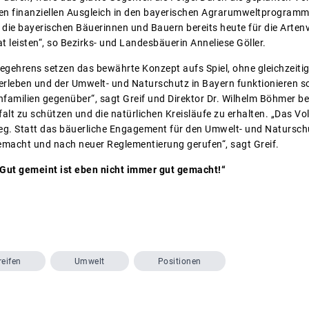
en finanziellen Ausgleich in den bayerischen Agrarumweltprogramm
 die bayerischen Bäuerinnen und Bauern bereits heute für die Arten
t leisten“, so Bezirks- und Landesbäuerin Anneliese Göller.
begehrens setzen das bewährte Konzept aufs Spiel, ohne gleichzeiti
erleben und der Umwelt- und Naturschutz in Bayern funktionieren so
nfamilien gegenüber“, sagt Greif und Direktor Dr. Wilhelm Böhmer b
falt zu schützen und die natürlichen Kreisläufe zu erhalten. „Das Vo
Weg. Statt das bäuerliche Engagement für den Umwelt- und Natursc
macht und nach neuer Reglementierung gerufen“, sagt Greif.
: „Gut gemeint ist eben nicht immer gut gemacht!“
reifen
Umwelt
Positionen