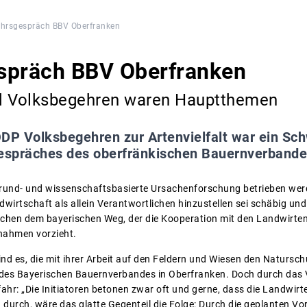
hrsgespräch BBV Oberfranken
spräch BBV Oberfranken
d Volksbegehren waren Hauptthemen
DP Volksbegehren zur Artenvielfalt war ein S
espräches des oberfränkischen Bauernverbande
grund- und wissenschaftsbasierte Ursachenforschung betrieben wer
dwirtschaft als allein Verantwortlichen hinzustellen sei schäbig un
chen dem bayerischen Weg, der die Kooperation mit den Landwirte
nahmen vorzieht.
nd es, die mit ihrer Arbeit auf den Feldern und Wiesen den Naturschu
des Bayerischen Bauernverbandes in Oberfranken. Doch durch das Vo
fahr: „Die Initiatoren betonen zwar oft und gerne, dass die Landwirt
urch, wäre das glatte Gegenteil die Folge: Durch die geplanten V