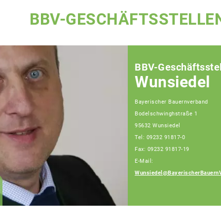
BBV-GESCHÄFTSSTELLE
BBV-Geschäftsstel
Wunsiedel
Bayerischer Bauernverband
Bodelschwinghstraße 1
95632 Wunsiedel
Tel: 09232 91817-0
Fax: 09232 91817-19
E-Mail:
Wunsiedel@BayerischerBauern